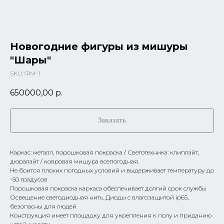
Новогодние фигуры из мишуры
"Шары"
SKU:
ФМ-1
650000,00
р.
Заказать
Каркас: металл, порошковая покраска / Светотехника: клиплайт,
дюралайт / ковровая мишура всепогодная.
Не боится плохих погодных условий и выдерживает температуру до
-50 градусов
Порошковая покраска каркаса обеспечивает долгий срок службы
Освещение светодиодная нить. Диоды с влагозащитой ip65,
безопасны для людей
Конструкция имеет площадку для укрепления к полу и приданию