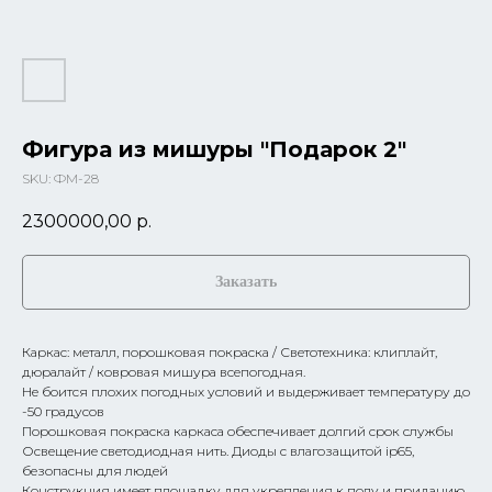
Фигура из мишуры "Подарок 2"
SKU:
ФМ-28
2300000,00
р.
Заказать
Каркас: металл, порошковая покраска / Светотехника: клиплайт,
дюралайт / ковровая мишура всепогодная.
Не боится плохих погодных условий и выдерживает температуру до
-50 градусов
Порошковая покраска каркаса обеспечивает долгий срок службы
Освещение светодиодная нить. Диоды с влагозащитой ip65,
безопасны для людей
Конструкция имеет площадку для укрепления к полу и приданию