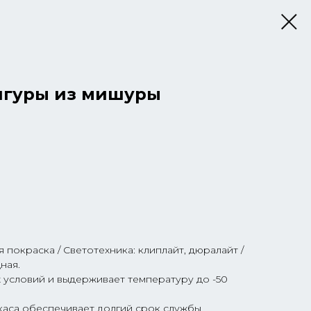
игуры из мишуры
 покраска / Светотехника: клиплайт, дюралайт /
ная.
 условий и выдерживает температуру до -50
аса обеспечивает долгий срок службы