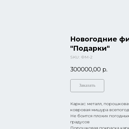
Новогодние ф
"Подарки"
SKU:
ФМ-2
300000,00
р.
Заказать
Каркас: металл, порошковая
ковровая мишура всепогод
Не боится плохих погодных
градусов
Порошковая покраска карк