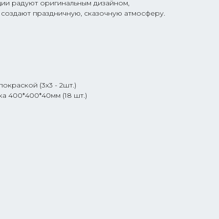
ции радуют оригинальным дизайном,
 создают праздничную, сказочную атмосферу.
окраской (3x3 - 2шт.)
а 400*400*40мм (18 шт.)