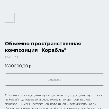
Объёмно пространственная
композиция "Корабль"
SKU:
ТР-3
1600000,00
р.
Заказать
Объёмные светодиодные арки идеально подходят для украшения
на Новый год торговых и развлекательных центров, парков,
пешеходных улиц, ресторанов, кафе, школ и детских площадок.
Каркас выполнен из прочного и лёгкого алюминия, устойчивого к