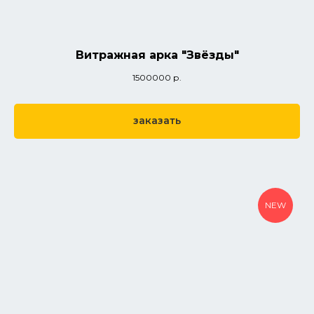
Витражная арка "Звёзды"
1500000
р.
заказать
NEW