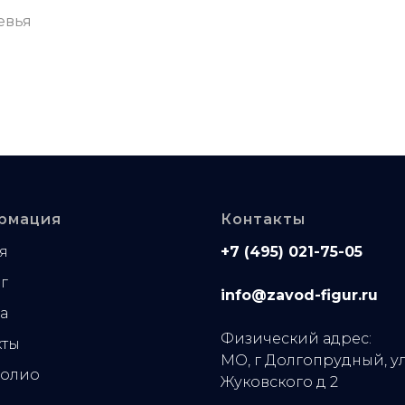
евья
рмация
Контакты
я
+7 (495) 021-75-05
г
info@zavod-figur.ru
а
Физический адрес:
кты
МО, г Долгопрудный, у
олио
Жуковского д 2