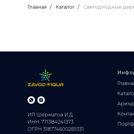
Главная
/
Каталог
/
Светодиодные дер
Инфо
Главна
Катало
Аренд
Конта
ИП Шерматов И.Д.
ИНН: 771384241373
Портф
ОГРН 318774600269331