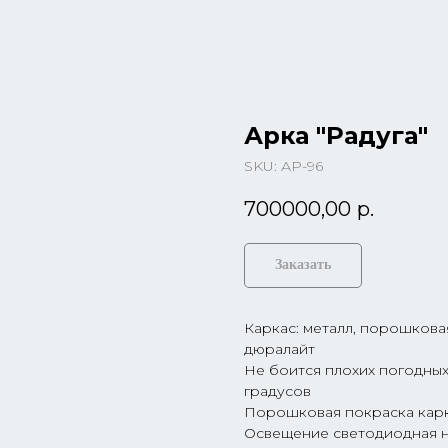
Арка "Радуга"
SKU:
АР-96
700000,00
р.
Заказать
Каркас: металл, порошковая
дюралайт
Не боится плохих погодных
градусов
Порошковая покраска карк
Освещение светодиодная ни