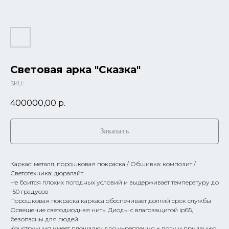
Световая арка "Сказка"
SKU:
400000,00
р.
Заказать
Каркас: металл, порошковая покраска / Обшивка: композит /
Светотехника: дюралайт
Не боится плохих погодных условий и выдерживает температуру до
-50 градусов
Порошковая покраска каркаса обеспечивает долгий срок службы
Освещение светодиодная нить. Диоды с влагозащитой ip65,
безопасны для людей
Конструкция имеет площадку для укрепления к полу и приданию