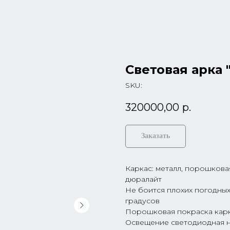
Световая арка 
SKU:
320000,00
р.
Заказать
Каркас: металл, порошковая
дюралайт
Не боится плохих погодных
градусов
Порошковая покраска карк
Освещение светодиодная ни