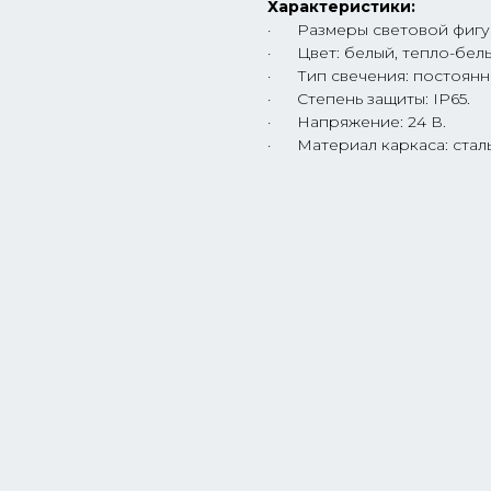
Характеристики:
· Размеры световой фигур
· Цвет: белый, тепло-бел
· Тип свечения: постоян
· Степень защиты: IP65.
· Напряжение: 24 В.
· Материал каркаса: сталь