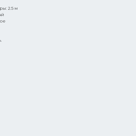
ы: 2.5 м
ый
ное
.